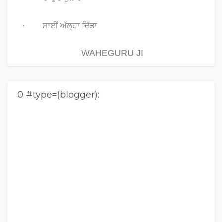
· ਸਾਈਂ ਅੱਲ੍ਹਾ ਦਿੱਤਾ
WAHEGURU JI
0 #type=(blogger):