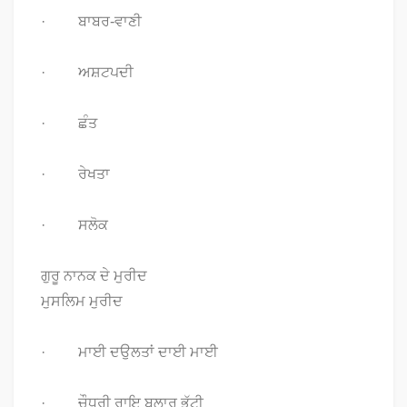
· ਬਾਬਰ-ਵਾਣੀ
· ਅਸ਼ਟਪਦੀ
· ਛੰਤ
· ਰੇਖਤਾ
· ਸਲੋਕ
ਗੁਰੂ ਨਾਨਕ ਦੇ ਮੁਰੀਦ
ਮੁਸਲਿਮ ਮੁਰੀਦ
· ਮਾਈ ਦਉਲਤਾਂ ਦਾਈ ਮਾਈ
· ਚੌਧਰੀ ਰਾਇ ਬੁਲਾਰ ਭੱਟੀ